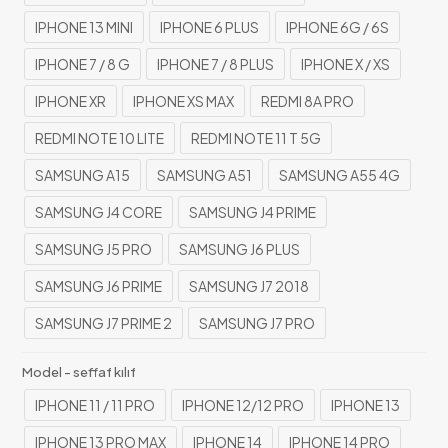
IPHONE 13 MINI
IPHONE 6 PLUS
IPHONE 6G / 6S
IPHONE 7 / 8 G
IPHONE 7 / 8 PLUS
IPHONE X / XS
IPHONE XR
IPHONE XS MAX
REDMI 8A PRO
REDMI NOTE 10 LITE
REDMI NOTE 11 T 5G
SAMSUNG A15
SAMSUNG A51
SAMSUNG A55 4G
SAMSUNG J4 CORE
SAMSUNG J4 PRIME
SAMSUNG J5 PRO
SAMSUNG J6 PLUS
SAMSUNG J6 PRIME
SAMSUNG J7 2018
SAMSUNG J7 PRIME 2
SAMSUNG J7 PRO
Model - seffaf kılıf
IPHONE 11 / 11 PRO
IPHONE 12/12 PRO
IPHONE 13
IPHONE 13 PRO MAX
IPHONE 14
IPHONE 14 PRO