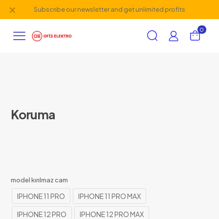
✕
Subscribe our newsletter and get unlimited profits
0
Koruma
model kırılmaz cam
IPHONE 11 PRO
IPHONE 11 PRO MAX
IPHONE 12 PRO
IPHONE 12 PRO MAX