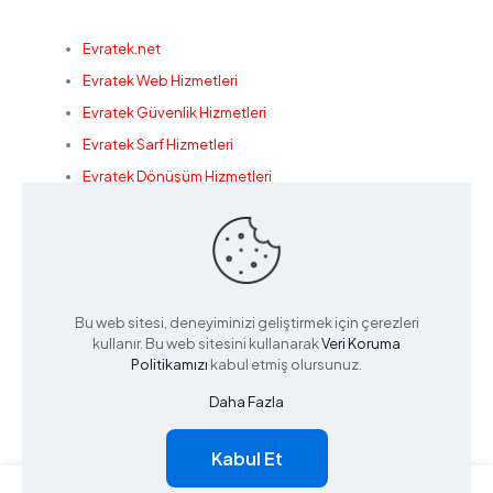
Evratek.net
Evratek Web Hizmetleri
Evratek Güvenlik Hizmetleri
Evratek Sarf Hizmetleri
Evratek Dönüşüm Hizmetleri
Konak Bilişim
Bu web sitesi, deneyiminizi geliştirmek için çerezleri
© 2022 Powered by
Evratek
kullanır. Bu web sitesini kullanarak
Veri Koruma
Politikamızı
kabul etmiş olursunuz.
Daha Fazla
Kabul Et
0
0