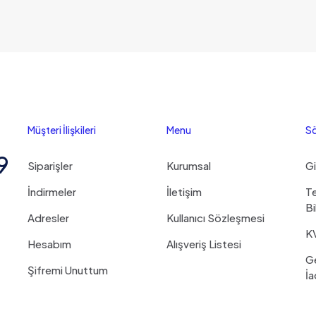
Müşteri İlişkileri
Menu
Sö
9
Siparişler
Kurumsal
Gi
İndirmeler
İletişim
Te
Bi
Adresler
Kullanıcı Sözleşmesi
K
Hesabım
Alışveriş Listesi
G
Şifremi Unuttum
İa