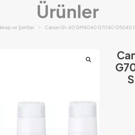
Ürünler
kkep ve Şeritler
Canon GI-40 GM4040 G7040 G5040 G60
Ca
G70
S