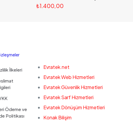
₺
1.400,00
zleşmeler
Evratek.net
zlilik İlkeleri
Evratek Web Hizmetleri
slimat
Evratek Güvenlik Hizmetleri
lgileri
Evratek Sarf Hizmetleri
VKK
Evratek Dönüşüm Hizmetleri
eri Ödeme ve
de Politikası
Konak Bilişim