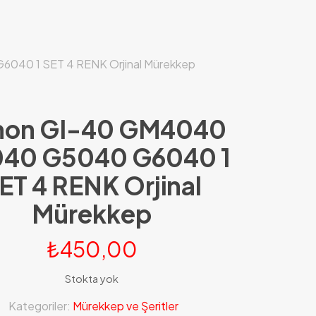
40 1 SET 4 RENK Orjinal Mürekkep
non GI-40 GM4040
40 G5040 G6040 1
ET 4 RENK Orjinal
Mürekkep
₺
450,00
Stokta yok
Kategoriler:
Mürekkep ve Şeritler