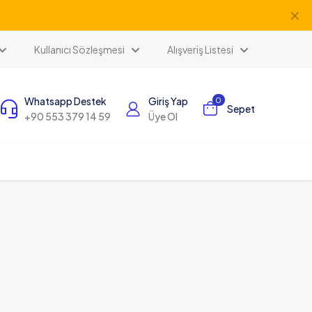
✕
Kullanıcı Sözleşmesi
Alışveriş Listesi
Whatsapp Destek
Giriş Yap
0
Sepet
+90 553 379 14 59
Üye Ol