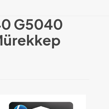
40 G5040
 Mürekkep