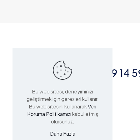
Bize Ulaşın
+90 553 379 14 5
Bu web sitesi, deneyiminizi
Nuhkuyusu Caddesi 115/B
geliştirmek için çerezleri kullanır.
Valide-i Atik Mahallesi
Bu web sitesini kullanarak
Veri
34664 Üsküdar/İstanbul
Koruma Politikamızı
kabul etmiş
olursunuz.
Daha Fazla