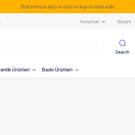
Bültenimize abone olun ve kupon elde edin
z
Kurumsal
İletişim
Search
enlik Ürünleri
Baskı Ürünleri