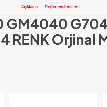
Açıklama
Değerlendirmeler
0
0 GM4040 G70
 4 RENK Orjinal
Değerlendirmeler
Henüz değerlendirme yapılmadı.
Sadece bu ürünü satın almış olan müşteriler yorum yapabilir.