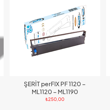
ŞERİT perFIX PF 1120 –
ML1120 – ML1190
₺
250,00