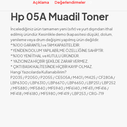
Açıklama
Değerlendirmeler
0
Hp 05A Muadil Toner
İncelediğiniz ürün tamamen yeni (sıfır) ve yurt dışından ithal
edilmiş üründür. Kesinlikle demo (kapasitesi düşük), dolum,
yenileme veya drum değişimi yapılmış ürün değildir.
*%100 GARANTİLİ ve TAM KAPASİTELİDİR.
*YENİDEN DOLUM YAPILABİLME ÖZELLİĞİNE SAHİPTİR.
*%100 YENİ İTHAL ve KUTULU ÜRÜNDÜR.
* YAZICINIZA HİÇBİR ŞEKİLDE ZARAR VERMEZ.
* ÇIKTI BASKI KALİTESİNDE HİÇBİR KAYIP OLMAZ.
Hangi Yazıcılarda Kullanabilirim?
P2035 / P2050 / P2055 / CE505A / M401 / M425 / CF280A /
LBP6300 / LBP6310 / LBP6670 / LBP6650 / LBP251 / LBP252
/ MF5880 / MF5840 / MF5940 / MF6140 / MF411 / MF416 /
MF418 / MF6180 / MF5980 / MF419 / LBP253 / CRG-719
Değerlendirmeler
Henüz değerlendirme yapılmadı.
Sadece bu ürünü satın almış olan müşteriler yorum yapabilir.