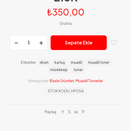
₺
350,00
Stokta
Hp
Sepete Ekle
05A
Muadil
Toner
2.3K
Etiketler:
drum
kartuş
muadil
muadil toner
adet
mürekkep
toner
Kategoriler:
Baskı Ürünleri
,
Muadil Tonerler
STOK KODU:
HP05A
Paylaş