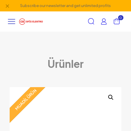
✕
Subscribe our newsletter and get unlimited profits
0
Ürünler
MUADİL ÜRÜN