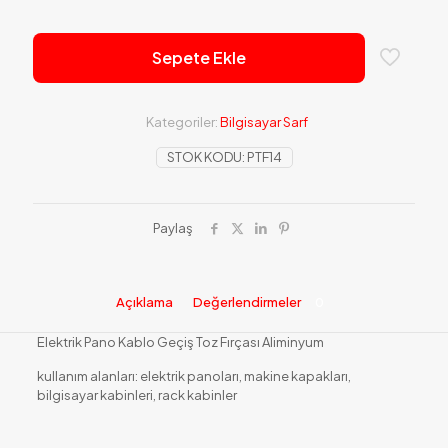
Sepete Ekle
Kategoriler:
Bilgisayar Sarf
STOK KODU:
PTF14
Paylaş
Açıklama
Değerlendirmeler
0
Elektrik Pano Kablo Geçiş Toz Fırçası Aliminyum
kullanım alanları: elektrik panoları, makine kapakları,
bilgisayar kabinleri, rack kabinler