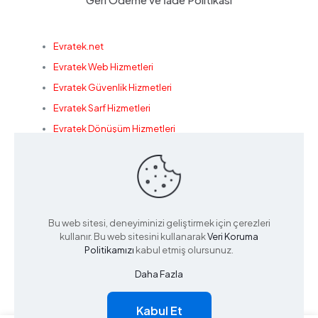
Evratek.net
Evratek Web Hizmetleri
Evratek Güvenlik Hizmetleri
Evratek Sarf Hizmetleri
Evratek Dönüşüm Hizmetleri
Konak Bilişim
Bu web sitesi, deneyiminizi geliştirmek için çerezleri
© 2022 Powered by
Evratek
kullanır. Bu web sitesini kullanarak
Veri Koruma
Politikamızı
kabul etmiş olursunuz.
Daha Fazla
Kabul Et