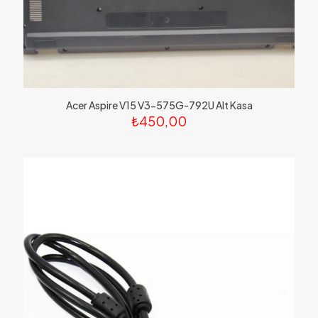
Acer Aspire V15 V3-575G-792U Alt Kasa
₺
450,00