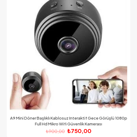
A9 Mini Döner Başlıklı Kablosuz Interaktif Gece Görüşlü 1080p
Full Hd Mikro Wifi Güvenlik Kamerası
Orijinal
Şu
₺
750,00
₺
900,00
fiyat:
andaki