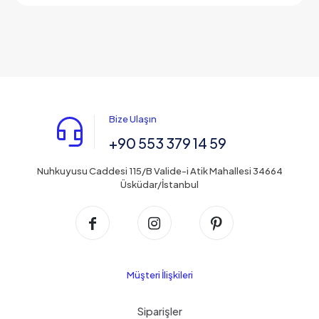
₺900,00.
fiyat:
₺750,00.
Bize Ulaşın
+90 553 379 14 59
Nuhkuyusu Caddesi 115/B Valide-i Atik Mahallesi 34664
Üsküdar/İstanbul
Müşteri İlişkileri
Siparişler