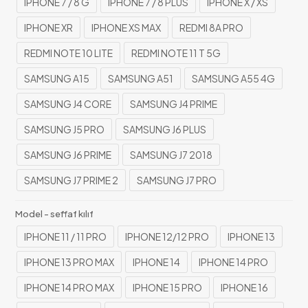
IPHONE 7 / 8 G
IPHONE 7 / 8 PLUS
IPHONE X / XS
IPHONE XR
IPHONE XS MAX
REDMI 8A PRO
REDMI NOTE 10 LITE
REDMI NOTE 11 T 5G
SAMSUNG A15
SAMSUNG A51
SAMSUNG A55 4G
SAMSUNG J4 CORE
SAMSUNG J4 PRIME
SAMSUNG J5 PRO
SAMSUNG J6 PLUS
SAMSUNG J6 PRIME
SAMSUNG J7 2018
SAMSUNG J7 PRIME 2
SAMSUNG J7 PRO
Model - seffaf kılıf
IPHONE 11 / 11 PRO
IPHONE 12/12 PRO
IPHONE 13
IPHONE 13 PRO MAX
IPHONE 14
IPHONE 14 PRO
IPHONE 14 PRO MAX
IPHONE 15 PRO
IPHONE 16