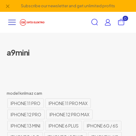
✕
Subscribe our newsletter and get unlimited profits
0
a9mini
model kırılmaz cam
IPHONE 11 PRO
IPHONE 11 PRO MAX
IPHONE 12 PRO
IPHONE 12 PRO MAX
IPHONE 13 MINI
IPHONE 6 PLUS
IPHONE 6G / 6S