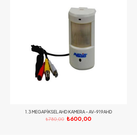
1.3 MEGAPİKSEL AHD KAMERA – AV-919AHD
Orijinal
Şu
₺
600,00
₺
780,00
fiyat:
andaki
₺780,00.
fiyat:
₺600,00.