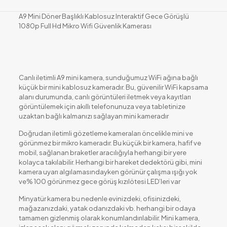
A9 Mini Döner Başlıklı Kablosuz Interaktif Gece Görüşlü
1080p Full Hd Mikro Wifi Güvenlik Kamerası
Canlı iletimli A9 mini kamera, sunduğumuz WiFi ağına bağlı
küçük bir mini kablosuz kameradır. Bu, güvenilir WiFi kapsama
alanı durumunda, canlı görüntüleri iletmek veya kayıtları
görüntülemek için akıllı telefonunuza veya tabletinize
uzaktan bağlı kalmanızı sağlayan mini kameradır
Doğrudan iletimli gözetleme kameraları öncelikle mini ve
görünmez bir mikro kameradır. Bu küçük bir kamera, hafif ve
mobil, sağlanan braketler aracılığıyla herhangi bir yere
kolayca takılabilir. Herhangi bir hareket dedektörü gibi, mini
kamera uyarı algılamasındayken görünür çalışma ışığı yok
ve% 100 görünmez gece görüş kızılötesi LED’leri var
Minyatür kamera bu nedenle evinizdeki, ofisinizdeki,
mağazanızdaki, yatak odanızdaki vb. herhangi bir odaya
tamamen gizlenmiş olarak konumlandırılabilir. Mini kamera,