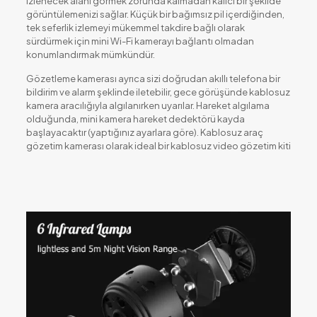
izlenecek alanı görmek zorunda kalmadan kalıcı bir şekilde
görüntülemenizi sağlar. Küçük bir bağımsız pil içerdiğinden,
tek seferlik izlemeyi mükemmel takdire bağlı olarak
sürdürmek için mini Wi-Fi kamerayı bağlantı olmadan
konumlandırmak mümkündür.
Gözetleme kamerası ayrıca sizi doğrudan akıllı telefona bir
bildirim ve alarm şeklinde iletebilir, gece görüşünde kablosuz
kamera aracılığıyla algılanırken uyarılar. Hareket algılama
olduğunda, mini kamera hareket dedektörü kayda
başlayacaktır (yaptığınız ayarlara göre). Kablosuz araç
gözetim kamerası olarak ideal bir kablosuz video gözetim kiti