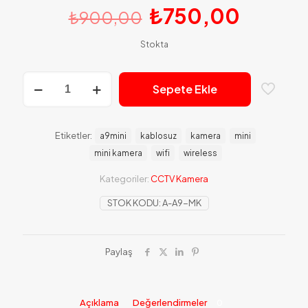
Orijinal
Şu
₺
750,00
₺
900,00
fiyat:
andaki
Stokta
₺900,00.
fiyat:
₺750,
A9
Sepete Ekle
Mini
Döner
Başlıklı
Kablosuz
Etiketler:
a9mini
kablosuz
kamera
mini
Interaktif
mini kamera
wifi
wireless
Gece
Görüşlü
Kategoriler:
CCTV Kamera
1080p
Full
STOK KODU:
A-A9-MK
Hd
Mikro
Wifi
Güvenlik
Paylaş
Kamerası
adet
Açıklama
Değerlendirmeler
0