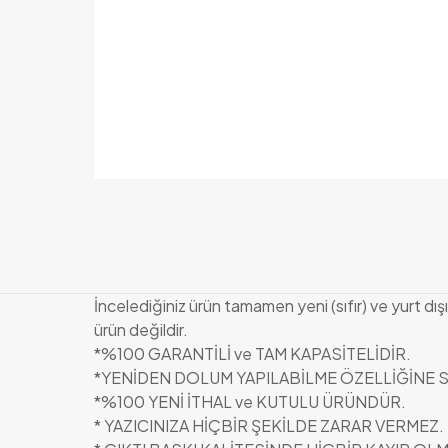
İncelediğiniz ürün tamamen yeni (sıfır) ve yurt dı
ürün değildir.
*%100 GARANTİLİ ve TAM KAPASİTELİDİR.
*YENİDEN DOLUM YAPILABİLME ÖZELLİĞİNE S
*%100 YENİ İTHAL ve KUTULU ÜRÜNDÜR.
* YAZICINIZA HİÇBİR ŞEKİLDE ZARAR VERMEZ.