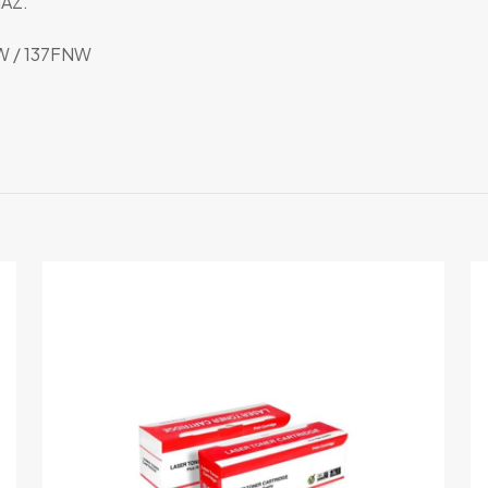
MAZ.
5W / 137FNW
Değerlendirmeler
Henüz değerlendirme yapılmadı.
Sadece bu ürünü satın almış olan müşteriler yorum yapabilir.