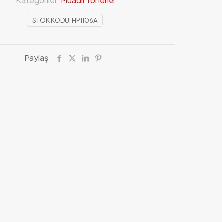
Kategoriler:
Muadil Tonerler
STOK KODU:
HP1106A
Paylaş