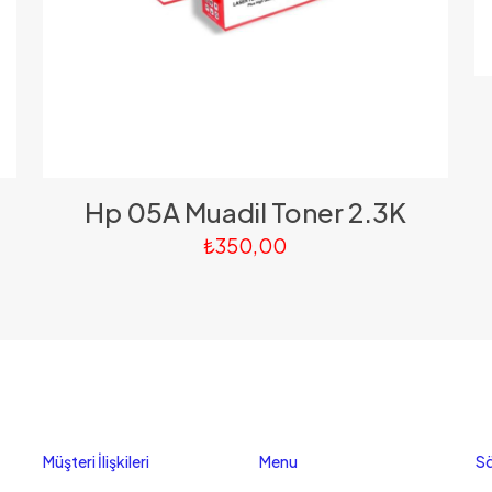
Hp 05A Muadil Toner 2.3K
₺
350,00
Müşteri İlişkileri
Menu
Sö