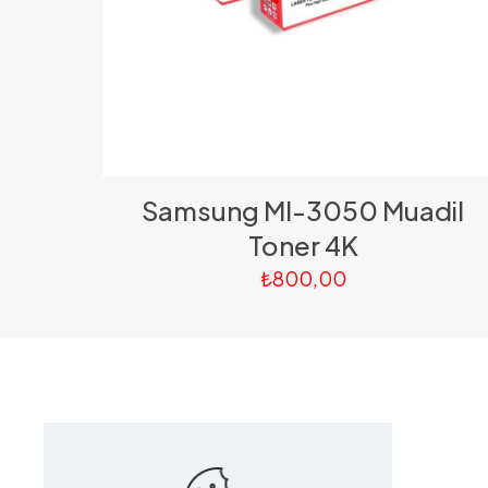
Samsung Ml-3050 Muadil
Toner 4K
₺
800,00
Bize Ulaşın