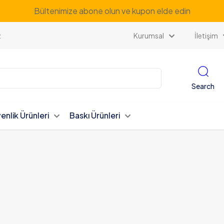
Bültenimize abone olun ve kupon elde edin
z
Kurumsal
İletişim
Search
enlik Ürünleri
Baskı Ürünleri