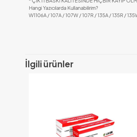
* ÇIKTI BASKI KALİTESİNDE HİÇBİR KAYIP OL
Hangi Yazıcılarda Kullanabilirim?
W1106A / 107A / 107W / 107R / 135A / 135R / 13
İlgili ürünler