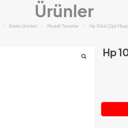
Ürünler
Baskı Ürünleri
Muadil Tonerler
Hp 106A Çipli Muad
Hp 10