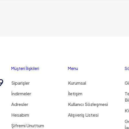
Değerlendirmeler
Henüz değerlendirme yapılmadı.
Sadece bu ürünü satın almış olan müşteriler yorum yapabilir.
Müşteri İlişkileri
Menu
Sö
9
Siparişler
Kurumsal
Gi
İndirmeler
İletişim
Te
Bi
Adresler
Kullanıcı Sözleşmesi
K
Hesabım
Alışveriş Listesi
G
Şifremi Unuttum
İa