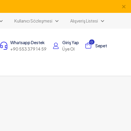
✕
Kullanıcı Sözleşmesi
Alışveriş Listesi
Whatsapp Destek
Giriş Yap
0
Sepet
+90 553 379 14 59
Üye Ol