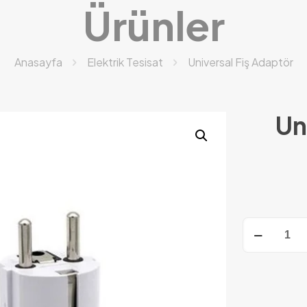
Ürünler
Anasayfa
Elektrik Tesisat
Universal Fiş Adaptör
Un
Universal
Fiş
Adaptör
adet