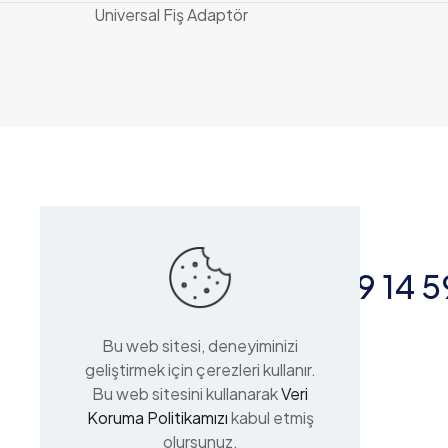
Universal Fiş Adaptör
Bize Ulaşın
+90 553 379 14 5
Bu web sitesi, deneyiminizi
Nuhkuyusu Caddesi 115/B
geliştirmek için çerezleri kullanır.
Valide-i Atik Mahallesi
Bu web sitesini kullanarak
Veri
34664 Üsküdar/İstanbul
Koruma Politikamızı
kabul etmiş
olursunuz.