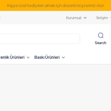
Bizi Sosyal Medyada beğenin ve %20 indirim kazanın
z
Kurumsal
İletişim
Search
enlik Ürünleri
Baskı Ürünleri