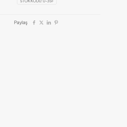
STOK KODU:
U-35F
Paylaş